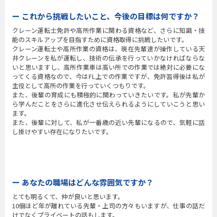
ー これから挑戦したいこと、今後の目標は何ですか？
クレーン運転士免許や高所作業に関わる資格など、さらに知識・技
能のスキルアップを目指すために資格取得に挑戦したいです。
クレーン運転士や高所作業の資格は、現在先輩達が操作している天
井クレーンを私が運転し、技術の伝承を行っていかなければならな
いと思いますし、高所作業車は高い所での作業では絶対に必要にな
ってくる資格なので、今はFL上での作業ですが、免許習得後は私が
主役として高所の作業を行っていくつもりです。
また、後輩の育成にも積極的に関わっていきたいです。私が先輩か
ら学んだことをさらに進化させ伝えられるようにしていこうと思い
ます。
また、後輩に対して、私が一番歳の近い先輩になるので、気軽に話
し掛けやすい存在になりたいです。
ー あなたの職場はどんな雰囲気ですか？
とても明るくて、仲が良いと思います。
10個ほど年が離れている先輩・上司の方々もいますが、仕事の話だ
けでなくプライベートの話もします。