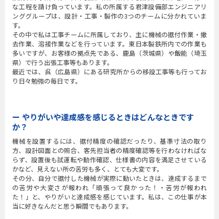
な工程を請け負っています。私の所属する君津設備部エンジニアリ
ンググループは、設計・工事・製作の3つのチームに分かれていま
す。
その中で私は工事チームに所属しており、主に機械の据付作業・撤
去作業、溶接作業などを行っています。東日本製鉄所内での作業も
多いですが、お客様の拠点先である、鹿島（茨城県）や飯能（埼玉
県）で行う出張工事等もあります。
最近では、呉（広島県）にある研究所からの移設工事等も行ってお
り日々勉強の毎日です。
ー やりがいや達成感を感じるときはどんなときです
か？
機械を設置するには、据付精度の確認だったり、基準寸法の取り
方、設計図面との照合、客先担当者の精度確認等を行わなければな
らず、設置後も試運転や動作確認、仕様書の内容を満足させている
かなど、見えない所の苦労も多く、とても大変です。
その分、自分で据付した機械が実際に動いたときは、達成するまで
の苦労や大変さが報われ「頑張って良かった！・苦労が報われ
た！」と、やりがいと達成感を感じています。私は、この仕事が本
当に好きなんだと思う瞬間でもあります。