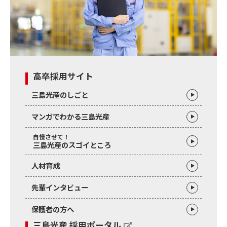
高卒採用サイト
三島光産のしごと
マンガでわかる三島光産
自慢させて！
三島光産のスゴイところ
人材育成
先輩インタビュー
保護者の方へ
三島光産 採用ポータル