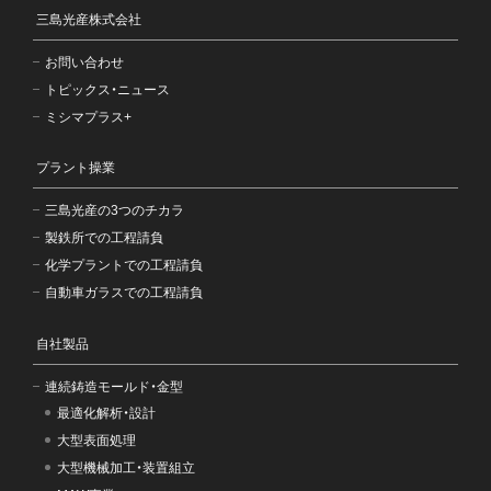
三島光産株式会社
お問い合わせ
トピックス・ニュース
ミシマプラス+
プラント操業
三島光産の3つのチカラ
製鉄所での工程請負
化学プラントでの工程請負
自動車ガラスでの工程請負
自社製品
連続鋳造モールド・金型
最適化解析・設計
大型表面処理
大型機械加工・装置組立