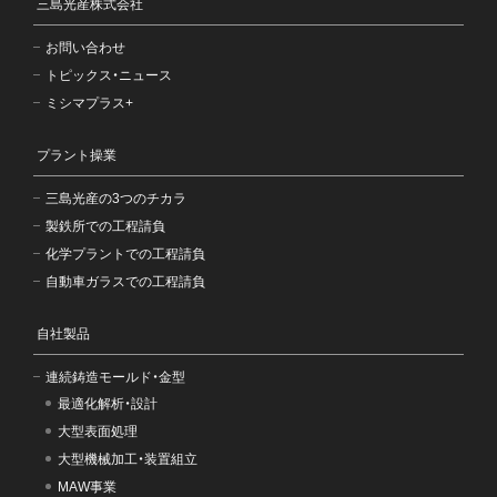
三島光産株式会社
お問い合わせ
トピックス・ニュース
ミシマプラス+
プラント操業
三島光産の3つのチカラ
製鉄所での工程請負
化学プラントでの工程請負
自動車ガラスでの工程請負
自社製品
連続鋳造モールド・金型
最適化解析・設計
大型表面処理
大型機械加工・装置組立
MAW事業