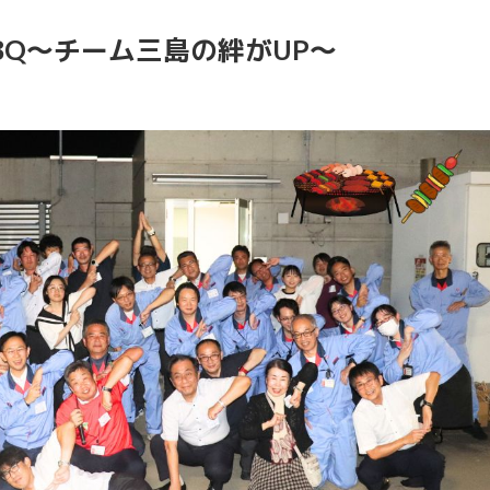
BQ～チーム三島の絆がUP～