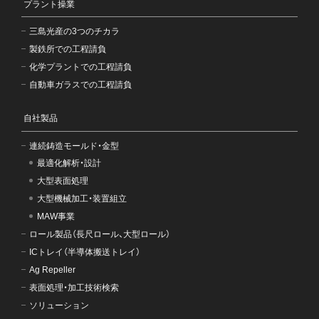
プラント操業
三島光産の3つのチカラ
製鉄所での工程請負
化学プラントでの工程請負
自動車ガラスでの工程請負
自社製品
連続鋳造モールド・金型
最適化解析・設計
大型表面処理
大型機械加工・装置組立
MAW事業
ロール製品（長尺ロール、大型ロール）
ICトレイ（半導体搬送トレイ）
Ag Repeller
表面処理・加工技術検索
ソリューション