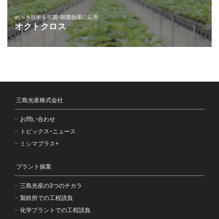
めっき技術を抗菌・殺菌効果に応用
オクトクロス
三島光産株式会社
お問い合わせ
トピックス・ニュース
ミシマプラス+
プラント操業
三島光産の3つのチカラ
製鉄所での工程請負
化学プラントでの工程請負