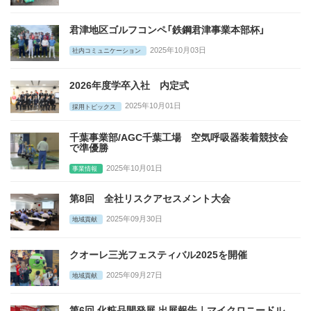
君津地区ゴルフコンペ「鉄鋼君津事業本部杯」
2025年10月03日
社内コミュニケーション
2026年度学卒入社 内定式
2025年10月01日
採用トピックス
千葉事業部/AGC千葉工場 空気呼吸器装着競技会
で準優勝
2025年10月01日
事業情報
第8回 全社リスクアセスメント大会
2025年09月30日
地域貢献
クオーレ三光フェスティバル2025を開催
2025年09月27日
地域貢献
第6回 化粧品開発展 出展報告｜マイクロニードル