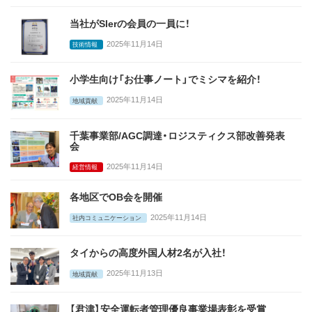
当社がSlerの会員の一員に！
2025年11月14日
技術情報
小学生向け「お仕事ノート」でミシマを紹介！
2025年11月14日
地域貢献
千葉事業部/AGC調達・ロジスティクス部改善発表
会
2025年11月14日
経営情報
各地区でOB会を開催
2025年11月14日
社内コミュニケーション
タイからの高度外国人材2名が入社！
2025年11月13日
地域貢献
【君津】安全運転者管理優良事業場表彰を受賞