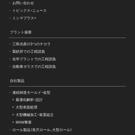
お問い合わせ
トピックス・ニュース
ミシマプラス+
プラント操業
三島光産の3つのチカラ
製鉄所での工程請負
化学プラントでの工程請負
自動車ガラスでの工程請負
自社製品
連続鋳造モールド・金型
最適化解析・設計
大型表面処理
大型機械加工・装置組立
MAW事業
ロール製品（長尺ロール、大型ロール）