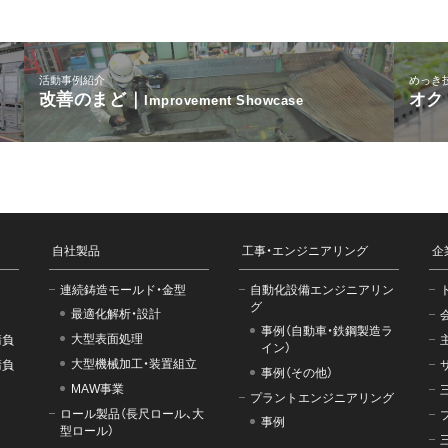
活動事例紹介
めっき
改善のまど｜
オク
Improvement Showcase
自社製品
工事・エンジニアリング
企
連続鋳造モールド・金型
自動化設備エンジニアリン
グ
最適化解析・設計
事例（自動車・鉄鋼製造ラ
大型表面処理
請負
イン）
大型機械加工・装置組立
請負
事例（その他）
MAW事業
プラントエンジニアリング
ロール製品（長尺ロール、大
事例
型ロール）