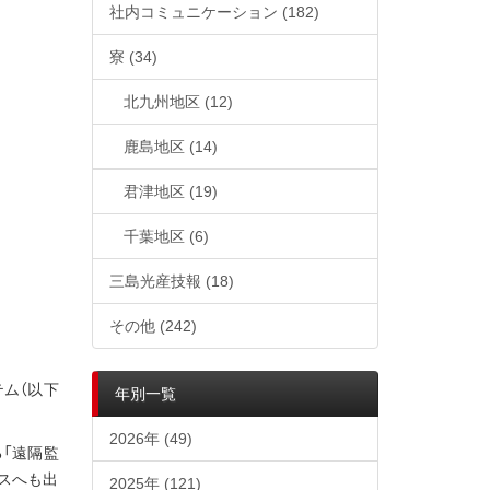
社内コミュニケーション
(182)
寮
(34)
北九州地区
(12)
鹿島地区
(14)
君津地区
(19)
千葉地区
(6)
三島光産技報
(18)
その他
(242)
テム（以下
年別一覧
2026年 (49)
る「遠隔監
スへも出
2025年 (121)