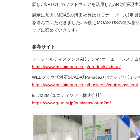
展し、米PTC社のソフトウェアを活用したAR（拡張現実
展示に加え、MOASの溝田社長はセミナーブース（定員
を運んでいただきました。今後もMOAS・USの強み
ップに努めていきます。
参考サイト
ソーシャルディスタンスAI（ミシマ・オーエー・システム
https://www.mishimaoa.co.jp/products/sds-ai/
WEBブラウザ対応SCADA「Panacea（パナシア）」（
https://www.mishimaoa.co.jp/business/control-system/
IoT/M2M（ユニティソフト株式会社）
https://www.g-unity.jp/business/iot-m2m/