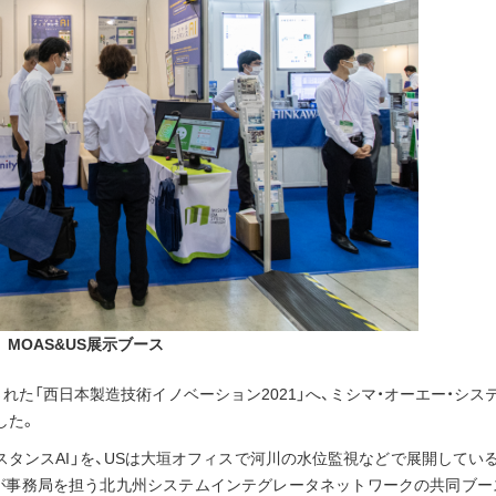
MOAS&US展示ブース
された「西日本製造技術イノベーション2021」へ、ミシマ・オーエー・シス
した。
ディスタンスAI」を、USは大垣オフィスで河川の水位監視などで展開してい
市が事務局を担う北九州システムインテグレータネットワークの共同ブー