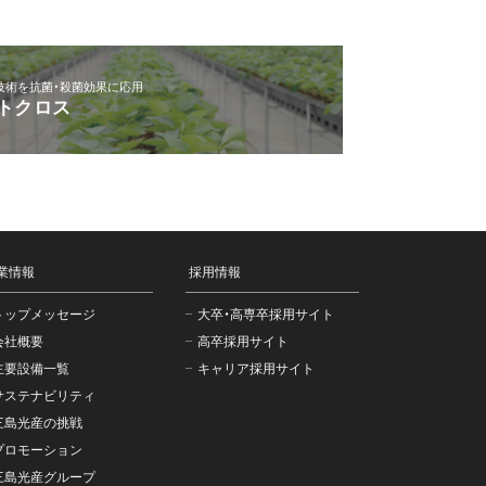
技術を抗菌・殺菌効果に応用
トクロス
業情報
採用情報
トップメッセージ
大卒・高専卒採用サイト
会社概要
高卒採用サイト
主要設備一覧
キャリア採用サイト
サステナビリティ
三島光産の挑戦
プロモーション
三島光産グループ