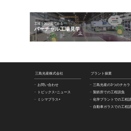
工場を360°見てみる
バーチャル工場見学
三島光産株式会社
プラント操業
お問い合わせ
三島光産の3つのチカラ
トピックス・ニュース
製鉄所での工程請負
ミシマプラス+
化学プラントでの工程
自動車ガラスでの工程