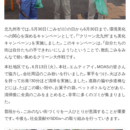
北九州市では、5月30日（ごみゼロ）の日から6月30日まで、環境美化
への関心を深めるキャンペーンとして、「"クリーン北九州"まち美化
キャンペーン」を実施しました。このキャンペーンは、「自分たちの
街は自分たちの手できれいにしよう！」ということで、散乱ごみをみ
んなで拾い集めるクリーン大作戦です。
本社地区でも、6月13日（火）、本社、エムティアイ、MOASの皆さん
で協力し、会社周辺のごみ拾いを行いました。軍手をつけ、火ばさみ
を持って出発！30分ほど清掃を実施しました。道路の脇や歩道橋な
どには、たばこの吸い殻や、お菓子の袋、ペットボトルなどがあり、
清掃後に全員のごみをまとめると、非常に多くのゴミが集まりまし
た。
普段から、ごみのない街づくりを一人ひとりが意識することが重要
です。今後も、社会貢献やSDGsへの取り組みを行っていきます。