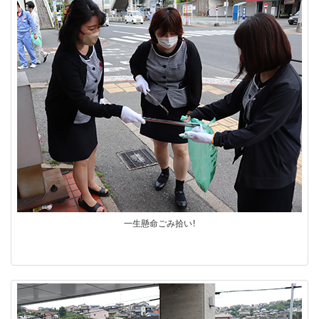
一生懸命ごみ拾い！