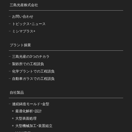
三島光産株式会社
お問い合わせ
トピックス・ニュース
ミシマプラス+
プラント操業
三島光産の3つのチカラ
製鉄所での工程請負
化学プラントでの工程請負
自動車ガラスでの工程請負
自社製品
連続鋳造モールド・金型
最適化解析・設計
大型表面処理
大型機械加工・装置組立