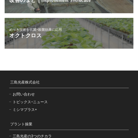
改善のまど｜
Improvement Showcase
めっき技術を抗菌・殺菌効果に応用
オクトクロス
三島光産株式会社
お問い合わせ
トピックス・ニュース
ミシマプラス+
プラント操業
三島光産の3つのチカラ