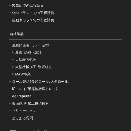
製鉄所での工程請負
化学プラントでの工程請負
自動車ガラスでの工程請負
自社製品
連続鋳造モールド・金型
最適化解析・設計
大型表面処理
大型機械加工・装置組立
MAW事業
ロール製品（長尺ロール、大型ロール）
ICトレイ（半導体搬送トレイ）
Ag Repeller
表面処理・加工技術検索
ソリューション
よくある質問