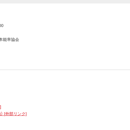
00
日本能率協会
]
内） [外部リンク]