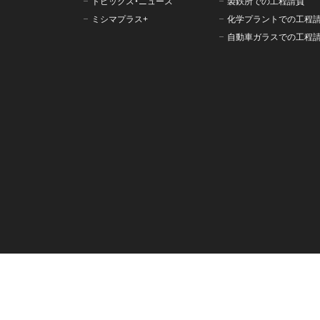
トピックス・ニュース
製鉄所での工程請負
ミシマプラス+
化学プラントでの工程
自動車ガラスでの工程