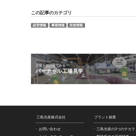
この記事のカテゴリ
経営情報
事業情報
技術情報
工場を360°見てみる
バーチャル工場見学
三島光産株式会社
プラント操業
お問い合わせ
三島光産の3つのチカラ