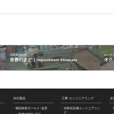
活動事例紹介
めっき
改善のまど｜
オク
Improvement Showcase
自社製品
工事・エンジニアリング
企
連続鋳造モールド・金型
自動化設備エンジニアリン
グ