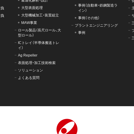
最適化解析・設計
事例（自動車・鉄鋼製造ラ
大型表面処理
請負
イン）
大型機械加工・装置組立
請負
事例（その他）
MAW事業
プラントエンジニアリング
ロール製品（長尺ロール、大
事例
型ロール）
ICトレイ（半導体搬送トレ
イ）
Ag Repeller
表面処理・加工技術検索
ソリューション
よくある質問