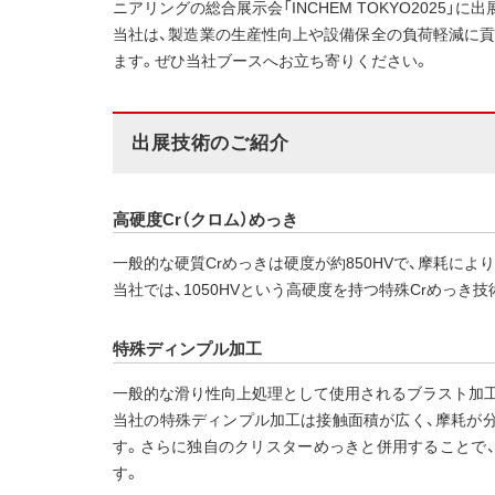
ニアリングの総合展示会「INCHEM TOKYO2025」に
当社は、製造業の生産性向上や設備保全の負荷軽減に
ます。ぜひ当社ブースへお立ち寄りください。
出展技術のご紹介
高硬度Cr（クロム）めっき
一般的な硬質Crめっきは硬度が約850HVで、摩耗に
当社では、1050HVという高硬度を持つ特殊Crめっき
特殊ディンプル加工
一般的な滑り性向上処理として使用されるブラスト加工
当社の特殊ディンプル加工は接触面積が広く、摩耗が
す。さらに独自のクリスターめっきと併用することで
す。