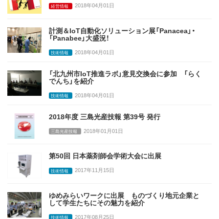
2018年04月01日
経営情報
計測＆IoT自動化ソリューション展「Panacea」・
「Panabee」大盛況！
2018年04月01日
技術情報
「北九州市IoT推進ラボ」意見交換会に参加 「らく
でんち」を紹介
2018年04月01日
技術情報
2018年度 三島光産技報 第39号 発行
2018年01月01日
三島光産技報
第50回 日本薬剤師会学術大会に出展
2017年11月15日
技術情報
ゆめみらいワークに出展 ものづくり地元企業と
して学生たちにその魅力を紹介
2017年08月25日
技術情報