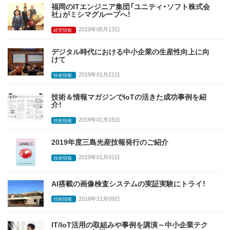
福岡のITエンジニア集団「ユニティ・ソフト株式会
社」がミシマグループへ！
2019年05月13日
経営情報
デジタル時代における中小企業の生産性向上に向
けて
2019年01月21日
技術情報
技術＆情報マガジンでIoTの活きた成功事例を紹
介！
2019年01月15日
技術情報
2019年度三島光産技報発行のご紹介
2019年01月01日
技術情報
AI搭載の画像検査システムの実証実験にトライ！
2018年11月09日
技術情報
IT/IoT活用の取組みや事例を講演～中小企業テク