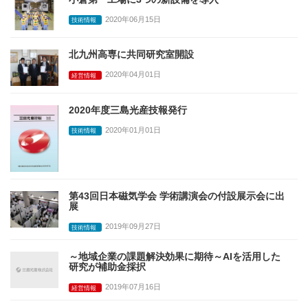
2020年06月15日
技術情報
北九州高専に共同研究室開設
2020年04月01日
経営情報
2020年度三島光産技報発行
2020年01月01日
技術情報
第43回日本磁気学会 学術講演会の付設展示会に出
展
2019年09月27日
技術情報
～地域企業の課題解決効果に期待～AIを活用した
研究が補助金採択
2019年07月16日
経営情報