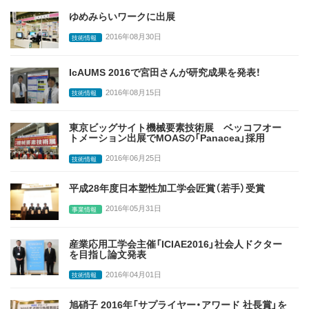
ゆめみらいワークに出展
2016年08月30日
技術情報
IcAUMS 2016で宮田さんが研究成果を発表！
2016年08月15日
技術情報
東京ビッグサイト機械要素技術展 ベッコフオー
トメーション出展でMOASの「Panacea」採用
2016年06月25日
技術情報
平成28年度日本塑性加工学会匠賞（若手）受賞
2016年05月31日
事業情報
産業応用工学会主催「ICIAE2016」社会人ドクター
を目指し論文発表
2016年04月01日
技術情報
旭硝子 2016年「サプライヤー・アワード 社長賞」を