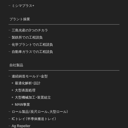
ミシマプラス+
プラント操業
三島光産の3つのチカラ
製鉄所での工程請負
化学プラントでの工程請負
自動車ガラスでの工程請負
自社製品
連続鋳造モールド・金型
最適化解析・設計
大型表面処理
大型機械加工・装置組立
MAW事業
ロール製品（長尺ロール、大型ロール）
ICトレイ（半導体搬送トレイ）
Ag Repeller