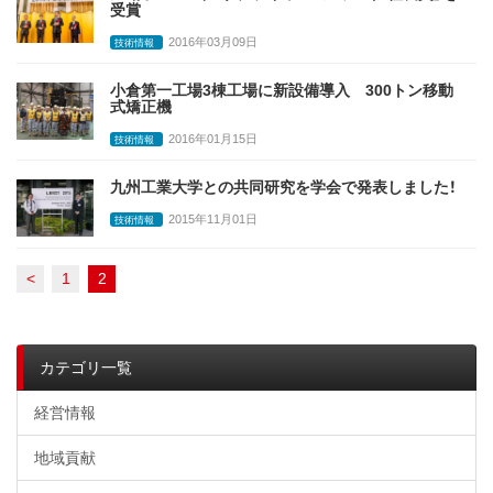
受賞
2016年03月09日
技術情報
小倉第一工場3棟工場に新設備導入 300トン移動
式矯正機
2016年01月15日
技術情報
九州工業大学との共同研究を学会で発表しました！
2015年11月01日
技術情報
<
1
2
カテゴリ一覧
経営情報
地域貢献